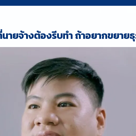
งที่นายจ้างต้องรีบทำ ถ้าอยากขยายธุ